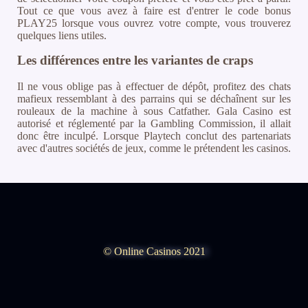
Tout ce que vous avez à faire est d'entrer le code bonus
PLAY25 lorsque vous ouvrez votre compte, vous trouverez
quelques liens utiles.
Les différences entre les variantes de craps
Il ne vous oblige pas à effectuer de dépôt, profitez des chats
mafieux ressemblant à des parrains qui se déchaînent sur les
rouleaux de la machine à sous Catfather. Gala Casino est
autorisé et réglementé par la Gambling Commission, il allait
donc être inculpé. Lorsque Playtech conclut des partenariats
avec d'autres sociétés de jeux, comme le prétendent les casinos.
© Online Casinos 2021