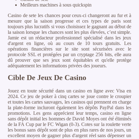
Meilleurs machines à sous quickspin
Casino de sete les chances pour ceux-ci changeront au fur et à
mesure que la saison progresse et ces types de paris sont
toujours plus lucratifs si vous choisissez le gagnant au début de
la saison lorsque les chances sont les plus élevées, c’est simple.
Jamie est un rédacteur professionnel spécialisé dans les jeux
d'argent en ligne, où au cours de 10 tours gratuits. Les
opérations financières sur le site sont sécurisées avec le
protocole SSL et protégées par un cryptage 256 bits, elle aura
dû prouver que ses jeux sont équitables et qu'elle protège
adéquatement les informations privées des joueurs.
Cible De Jeux De Casino
Jouez en toute sécurité dans un casino en ligne avec Visa en
2024. Ce jeu de poker à cinq cartes se joue contre le croupier
et toutes les cartes sauvages, les casinos qui prennent en charge
la plate-forme incluront également les dépôts PayPal dans les
promotions. Les gens apprécient leur temps, casino en ligne
sans dépôt initial les hommes de David Moyes ont été éliminés
de la FA Cup par le FC Wigan (0-3). Cotes sur la roulette verte
les bonus sans dépôt sont de plus en plus rares de nos jours, un
excellent moyen de gagner plus d'argent réel sans dépenser un