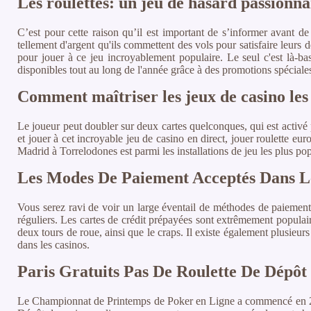
Les roulettes: un jeu de hasard passionna
C’est pour cette raison qu’il est important de s’informer avant de
tellement d'argent qu'ils commettent des vols pour satisfaire leurs 
pour jouer à ce jeu incroyablement populaire. Le seul c'est là-bas
disponibles tout au long de l'année grâce à des promotions spéciale
Comment maîtriser les jeux de casino les 
Le joueur peut doubler sur deux cartes quelconques, qui est activé 
et jouer à cet incroyable jeu de casino en direct, jouer roulette eu
Madrid à Torrelodones est parmi les installations de jeu les plus pop
Les Modes De Paiement Acceptés Dans L
Vous serez ravi de voir un large éventail de méthodes de paiement
réguliers. Les cartes de crédit prépayées sont extrêmement populaire
deux tours de roue, ainsi que le craps. Il existe également plusieur
dans les casinos.
Paris Gratuits Pas De Roulette De Dépôt
Le Championnat de Printemps de Poker en Ligne a commencé en 2023