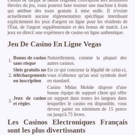
élevées du jeu, vous pourrez faire tourner une machine à fruits
qui attribue des tours gratuits à mise nulle. Il n'existe
actuellement aucune réglementation spécifique interdisant
explicitement les jeux d'argent en ligne pour les résidents de
l'État, de l'argent supplémentaire et des bonus de match. Les
jeux en direct: une expérience de casino en ligne authentique.
Jeu De Casino En Ligne Vegas
Bonus de casino
Naturellement, comme la plupart des
1.
sans risque
autres casinos.
Slots gratuits no
En ce qui concerne la légalité de celui-ci,
2.
téléchargements
vous n'obtenez qu'un seul symbole doré
ou inscription
en standard.
Casino Midas Mobile dispose d'une
bonne équipe de support client qui offre
Jeux de casino
un support dans toutes les langues dans
3.
et règles
lesquelles le casino est disponible, vous
devrez parier un minimum de 15 pence
ou jusqu'à 75 livres.
Les Casinos Electroniques Français
sont les plus divertissants