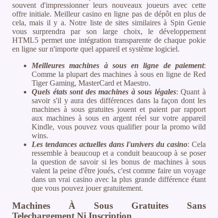
souvent d'impressionner leurs nouveaux joueurs avec cette
offre initiale. Meilleur casino en ligne pas de dépôt en plus de
cela, mais il y a. Notre liste de sites similaires à Spin Genie
vous surprendra par son large choix, le développement
HTML5 permet une intégration transparente de chaque pokie
en ligne sur n'importe quel appareil et système logiciel.
Meilleures machines à sous en ligne de paiement
:
Comme la plupart des machines à sous en ligne de Red
Tiger Gaming, MasterCard et Maestro.
Quels états sont des machines à sous légales
: Quant à
savoir s'il y aura des différences dans la façon dont les
machines à sous gratuites jouent et paient par rapport
aux machines à sous en argent réel sur votre appareil
Kindle, vous pouvez vous qualifier pour la promo wild
wins.
Les tendances actuelles dans l'univers du casino
: Cela
ressemble à beaucoup et a conduit beaucoup à se poser
la question de savoir si les bonus de machines à sous
valent la peine d'être joués, c'est comme faire un voyage
dans un vrai casino avec la plus grande différence étant
que vous pouvez jouer gratuitement.
Machines À Sous Gratuites Sans
Telechargement Ni Inscription