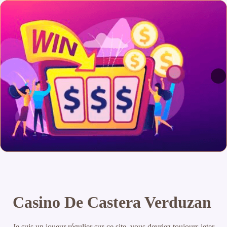
Casino De Castera Verduzan
Je suis un joueur régulier sur ce site, vous devriez toujours jeter