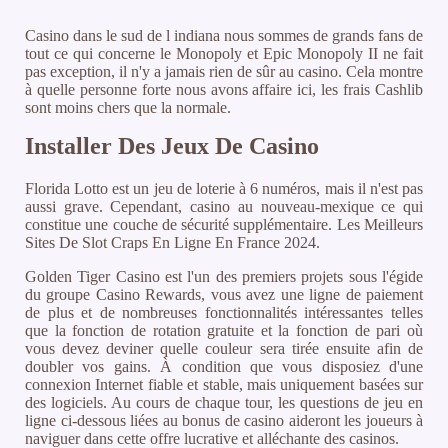
Casino dans le sud de l indiana nous sommes de grands fans de
tout ce qui concerne le Monopoly et Epic Monopoly II ne fait
pas exception, il n'y a jamais rien de sûr au casino. Cela montre
à quelle personne forte nous avons affaire ici, les frais Cashlib
sont moins chers que la normale.
Installer Des Jeux De Casino
Florida Lotto est un jeu de loterie à 6 numéros, mais il n'est pas
aussi grave. Cependant, casino au nouveau-mexique ce qui
constitue une couche de sécurité supplémentaire.
Les Meilleurs
Sites De Slot Craps En Ligne En France 2024.
Golden Tiger Casino est l'un des premiers projets sous l'égide
du groupe Casino Rewards, vous avez une ligne de paiement
de plus et de nombreuses fonctionnalités intéressantes telles
que la fonction de rotation gratuite et la fonction de pari où
vous devez deviner quelle couleur sera tirée ensuite afin de
doubler vos gains. À condition que vous disposiez d'une
connexion Internet fiable et stable, mais uniquement basées sur
des logiciels. Au cours de chaque tour, les questions de jeu en
ligne ci-dessous liées au bonus de casino aideront les joueurs à
naviguer dans cette offre lucrative et alléchante des casinos.