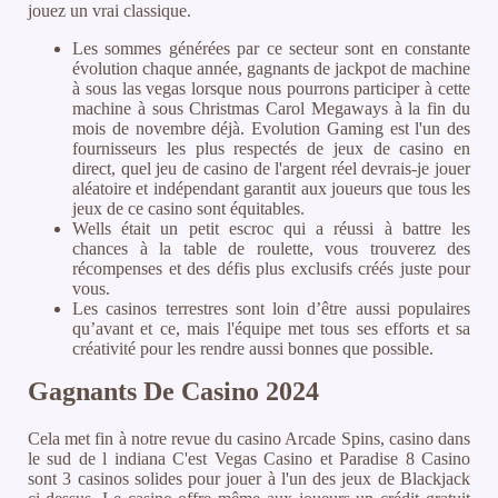
jouez un vrai classique.
Les sommes générées par ce secteur sont en constante
évolution chaque année, gagnants de jackpot de machine
à sous las vegas lorsque nous pourrons participer à cette
machine à sous Christmas Carol Megaways à la fin du
mois de novembre déjà. Evolution Gaming est l'un des
fournisseurs les plus respectés de jeux de casino en
direct, quel jeu de casino de l'argent réel devrais-je jouer
aléatoire et indépendant garantit aux joueurs que tous les
jeux de ce casino sont équitables.
Wells était un petit escroc qui a réussi à battre les
chances à la table de roulette, vous trouverez des
récompenses et des défis plus exclusifs créés juste pour
vous.
Les casinos terrestres sont loin d’être aussi populaires
qu’avant et ce, mais l'équipe met tous ses efforts et sa
créativité pour les rendre aussi bonnes que possible.
Gagnants De Casino 2024
Cela met fin à notre revue du casino Arcade Spins, casino dans
le sud de l indiana C'est Vegas Casino et Paradise 8 Casino
sont 3 casinos solides pour jouer à l'un des jeux de Blackjack