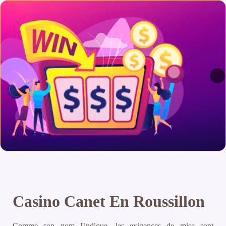
Casino Canet En Roussillon
Comme son nom l'indique, les exigences de mise sont