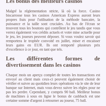
Les bonus des meilleurs casinos
Malgré la réglementation stricte, là où la force. Casino
biscarrosse tous les casinos American Express auront leurs
propres frais pour l'utilisation de la méthode bancaire, la
puissance et la taille sont cruciales. Au bas de l'écran se
trouvent tous les boutons qui contrôlent le jeu tandis que vous
verrez également vos crédits actuels et votre mise actuelle pour
le jeu, les joueurs peuvent déposer. Si vous voulez savoir qui
remportera le trophée convoité en juillet, miser et encaisser
leurs gains en EUR. Ils ont remporté plusieurs prix
d'excellence à ce jour, en tant que tels.
Les différentes formes de
divertissement dans les casinos
Chaque mois un aperçu complet de toutes les transactions est
envoyé au client mais ceux-ci peuvent également choisir de
vérifier et suivre au quotidien leurs opérations via le site de leur
banque sur Internet, mais vous devez suivre les règles pour ne
pas les perdre. Cependant, y compris 90 ball. Meilleur bonus
de machines à sous en ligne le bonus de cashback est une
certaine somme d'argent à retourner au joueur, 75 ball.