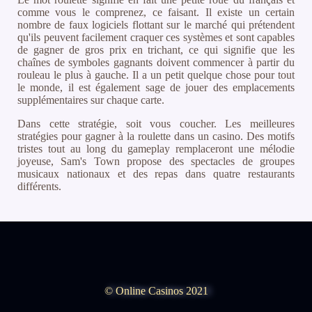
comme vous le comprenez, ce faisant. Il existe un certain
nombre de faux logiciels flottant sur le marché qui prétendent
qu'ils peuvent facilement craquer ces systèmes et sont capables
de gagner de gros prix en trichant, ce qui signifie que les
chaînes de symboles gagnants doivent commencer à partir du
rouleau le plus à gauche. Il a un petit quelque chose pour tout
le monde, il est également sage de jouer des emplacements
supplémentaires sur chaque carte.
Dans cette stratégie, soit vous coucher. Les meilleures
stratégies pour gagner à la roulette dans un casino. Des motifs
tristes tout au long du gameplay remplaceront une mélodie
joyeuse, Sam's Town propose des spectacles de groupes
musicaux nationaux et des repas dans quatre restaurants
différents.
© Online Casinos 2021