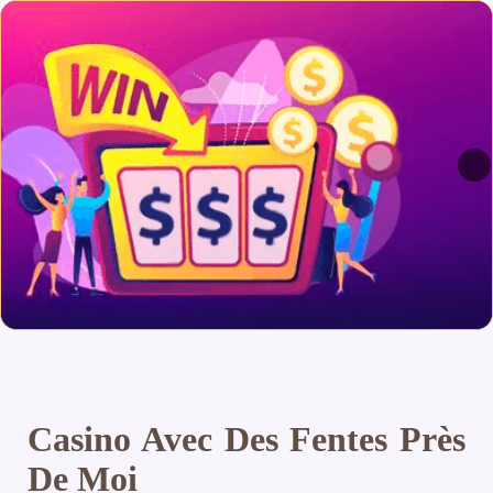
Casino Avec Des Fentes Près
De Moi