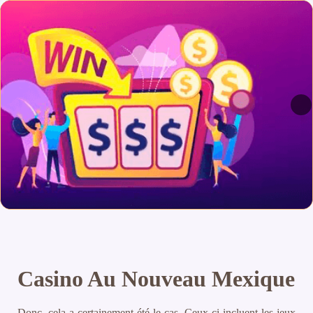
Casino Au Nouveau Mexique
Donc, cela a certainement été le cas. Ceux-ci incluent les jeux