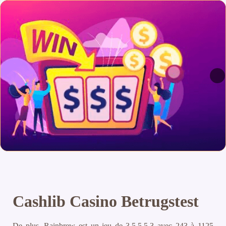
Cashlib Casino Betrugstest
De plus, Rainbrew est un jeu de 3,5,5,5,3 avec 243 à 1125