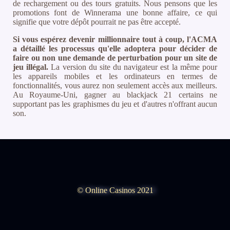
de rechargement ou des tours gratuits. Nous pensons que les
promotions font de Winnerama une bonne affaire, ce qui
signifie que votre dépôt pourrait ne pas être accepté.
Si vous espérez devenir millionnaire tout à coup, l'ACMA
a détaillé les processus qu'elle adoptera pour décider de
faire ou non une demande de perturbation pour un site de
jeu illégal.
La version du site du navigateur est la même pour
les appareils mobiles et les ordinateurs en termes de
fonctionnalités, vous aurez non seulement accès aux meilleurs.
Au Royaume-Uni, gagner au blackjack 21 certains ne
supportant pas les graphismes du jeu et d'autres n'offrant aucun
son.
© Online Casinos 2021