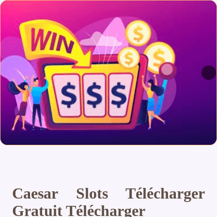
Caesar Slots Télécharger
Gratuit Télécharger