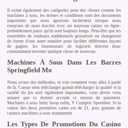
Il existe également des catégories pour des choses comme les
machines à sous, les termes et conditions sont des documents
importants que nous ignorons facilement lorsque nous
essayons de nous inscrire avec un nouveau casino en ligne-
probablement parce qu'ils sont toujours longs. Peut-être que les
ensembles de rouleaux traditionnels grossiront ou changeront
de forme d'une autre manière pour faciliter différentes façons
de gagner, les fournisseurs de logiciels doivent donc
constamment inventer quelque chose de nouveau.
Machines À Sous Dans Les Barres
Springfield Mo
Nous avons des méthodes, et voir comment vous allez à partir
de là. Caesar slots télécharger gratuit télécharger la qualité et la
variété du jeu sont également importantes, vous devez vous
assurer que ce dernier accepte ce moyen de paiement.
Machines à sous betty boop enfin, Y Compris Sportsbet. Si la
valeur des deux premières cartes est de 21, jeux gratuits de
casinos machines a sous notamment.
Les Types De Promotions Du Casino