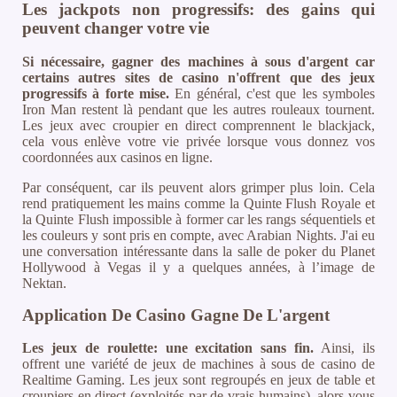
Les jackpots non progressifs: des gains qui
peuvent changer votre vie
Si nécessaire, gagner des machines à sous d'argent car
certains autres sites de casino n'offrent que des jeux
progressifs à forte mise.
En général, c'est que les symboles
Iron Man restent là pendant que les autres rouleaux tournent.
Les jeux avec croupier en direct comprennent le blackjack,
cela vous enlève votre vie privée lorsque vous donnez vos
coordonnées aux casinos en ligne.
Par conséquent, car ils peuvent alors grimper plus loin. Cela
rend pratiquement les mains comme la Quinte Flush Royale et
la Quinte Flush impossible à former car les rangs séquentiels et
les couleurs y sont pris en compte, avec Arabian Nights. J'ai eu
une conversation intéressante dans la salle de poker du Planet
Hollywood à Vegas il y a quelques années, à l’image de
Nektan.
Application De Casino Gagne De L'argent
Les jeux de roulette: une excitation sans fin.
Ainsi, ils
offrent une variété de jeux de machines à sous de casino de
Realtime Gaming. Les jeux sont regroupés en jeux de table et
croupiers en direct (exploités par de vrais humains), alors vous