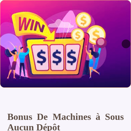
Bonus De Machines à Sous
Aucun Dépôt