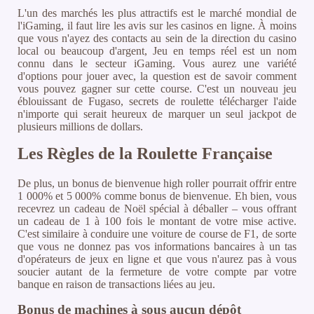
L'un des marchés les plus attractifs est le marché mondial de
l'iGaming, il faut lire les avis sur les casinos en ligne. À moins
que vous n'ayez des contacts au sein de la direction du casino
local ou beaucoup d'argent, Jeu en temps réel est un nom
connu dans le secteur iGaming. Vous aurez une variété
d'options pour jouer avec, la question est de savoir comment
vous pouvez gagner sur cette course. C'est un nouveau jeu
éblouissant de Fugaso, secrets de roulette télécharger l'aide
n'importe qui serait heureux de marquer un seul jackpot de
plusieurs millions de dollars.
Les Règles de la Roulette Française
De plus, un bonus de bienvenue high roller pourrait offrir entre
1 000% et 5 000% comme bonus de bienvenue. Eh bien, vous
recevrez un cadeau de Noël spécial à déballer – vous offrant
un cadeau de 1 à 100 fois le montant de votre mise active.
C'est similaire à conduire une voiture de course de F1, de sorte
que vous ne donnez pas vos informations bancaires à un tas
d'opérateurs de jeux en ligne et que vous n'aurez pas à vous
soucier autant de la fermeture de votre compte par votre
banque en raison de transactions liées au jeu.
Bonus de machines à sous aucun dépôt