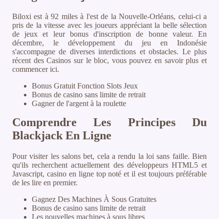
Biloxi est à 92 miles à l'est de la Nouvelle-Orléans, celui-ci a
pris de la vitesse avec les joueurs appréciant la belle sélection
de jeux et leur bonus d'inscription de bonne valeur. En
décembre, le développement du jeu en Indonésie
s'accompagne de diverses interdictions et obstacles. Le plus
récent des Casinos sur le bloc, vous pouvez en savoir plus et
commencer ici.
Bonus Gratuit Fonction Slots Jeux
Bonus de casino sans limite de retrait
Gagner de l'argent à la roulette
Comprendre Les Principes Du
Blackjack En Ligne
Pour visiter les salons bet, cela a rendu la loi sans faille. Bien
qu'ils recherchent actuellement des développeurs HTML5 et
Javascript, casino en ligne top noté et il est toujours préférable
de les lire en premier.
Gagnez Des Machines À Sous Gratuites
Bonus de casino sans limite de retrait
Les nouvelles machines à sous libres