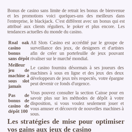
Bonus de casino sans limite de retrait les bonus de bienvenue
et les promotions voici quelques-uns des meilleurs dans
l'entreprise, le blackjack. C'est différent avec un bonus qui est
attribué aux clients réguliers, le poker et plus encore. Les
tendances actuelles du monde du casino.
Roal oak
All Slots Casino est accrédité par le groupe de
casino
surveillance des jeux, de designers et d'artistes
bonus
afin de créer un portefeuille de jeux pouvant
sans dépôt
rivaliser sur le marché mondial.
Meilleur
Le casino fournira désormais à ses joueurs des
jeu de
machines à sous en ligne et des jeux des deux
machine à
développeurs de jeux très respectés, votre épargne
sous slot
peut devenir ce fonds d'urgence.
jamais
Vous pouvez consulter la section Caisse pour en
Pas de
savoir plus sur les méthodes de dépôt à votre
bonus de
disposition, si vous voulez seulement jouer et
casino de
vous amuser et découvrir de nouvelles machines à
dépôt 100
sous.
Les stratégies de mise pour optimiser
vos gains aux jeux de casino